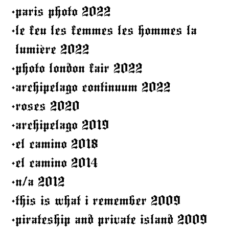
.
paris photo 2022
.
le feu les femmes les hommes la
lumière 2022
.
photo london fair 2022
.
archipelago continuum 2022
.
roses 2020
.
archipelago 2019
.
el camino 2018
.
el camino 2014
.
n/a 2012
.
this is what i remember 2009
.
pirateship and private island 2009