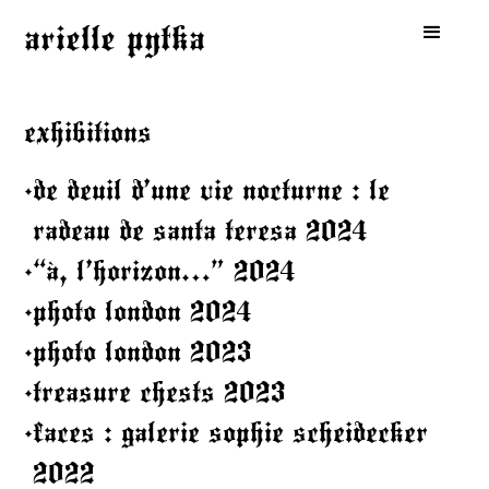
arielle pytka
exhibitions
.
de deuil d’une vie nocturne : le
radeau de santa teresa 2024
.
“à, l’horizon…” 2024
.
photo london 2024
.
photo london 2023
.
treasure chests 2023
.
faces : galerie sophie scheidecker
2022